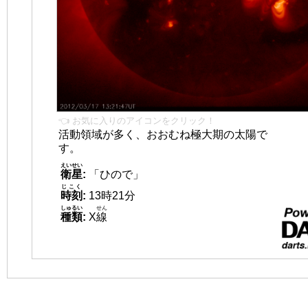
👈 お気に入りのアイコンをクリック！
活動領域が多く、おおむね極大期の太陽で
す。
えいせい
衛星
:
「ひので」
じこく
時刻
:
13時21分
しゅるい
せん
種類
:
X
線