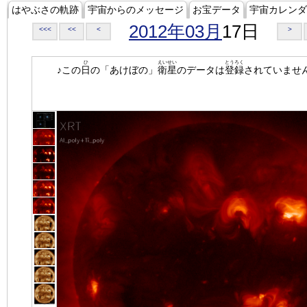
はやぶさの軌跡
宇宙からのメッセージ
お宝データ
宇宙カレンダ
2012年03月
17日
<<<
<<
<
>
ひ
えいせい
とうろく
♪この
日
の「あけぼの」
衛星
のデータは
登録
されていませ