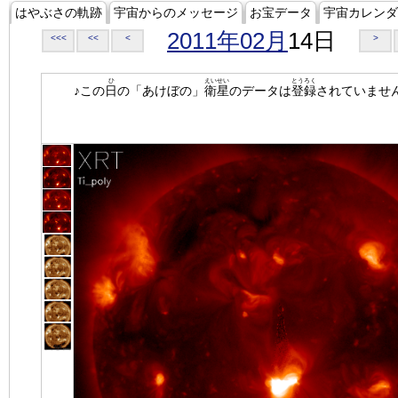
はやぶさの軌跡
宇宙からのメッセージ
お宝データ
宇宙カレンダ
2011年02月
14日
<<<
<<
<
>
ひ
えいせい
とうろく
♪この
日
の「あけぼの」
衛星
のデータは
登録
されていませ