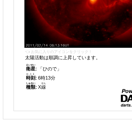
👈 お気に入りのアイコンをクリック！
太陽活動は順調に上昇しています。
えいせい
衛星
:
「ひので」
じこく
時刻
:
6時13分
しゅるい
せん
種類
:
X
線