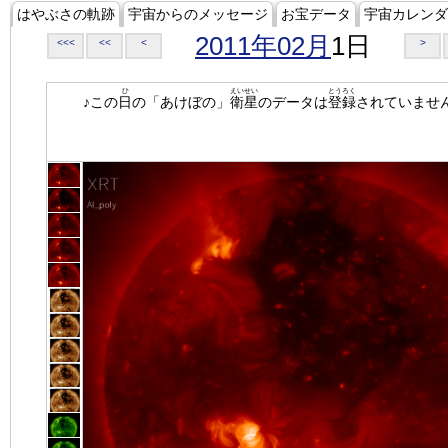
はやぶさの軌跡
宇宙からのメッセージ
お宝データ
宇宙カレンダ
2011年02月
1日
<<<
<<
<
>
ひ
えいせい
とうろく
♪この
日
の「あけぼの」
衛星
のデータは
登録
されていませ