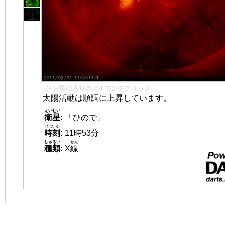
👈 お気に入りのアイコンをクリック！
太陽活動は順調に上昇しています。
えいせい
衛星
:
「ひので」
じこく
時刻
:
11時53分
しゅるい
せん
種類
:
X
線