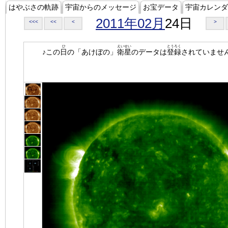
はやぶさの軌跡
宇宙からのメッセージ
お宝データ
宇宙カレンダ
2011年02月
24日
<<<
<<
<
>
ひ
えいせい
とうろく
♪この
日
の「あけぼの」
衛星
のデータは
登録
されていませ