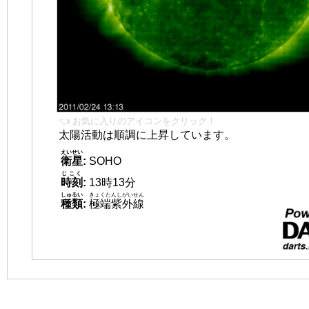
👈 お気に入りのアイコンをクリック！
太陽活動は順調に上昇しています。
えいせい
衛星
:
SOHO
じこく
時刻
:
13時13分
しゅるい
きょくたんしがいせん
種類
:
極端紫外線