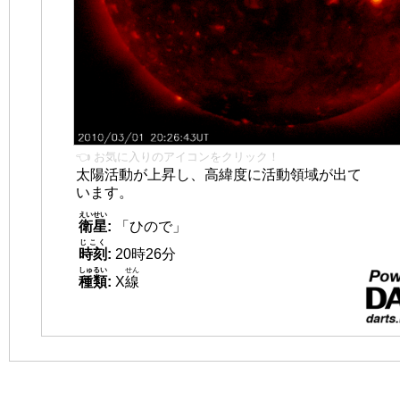
👈 お気に入りのアイコンをクリック！
太陽活動が上昇し、高緯度に活動領域が出て
います。
えいせい
衛星
:
「ひので」
じこく
時刻
:
20時26分
しゅるい
せん
種類
:
X
線