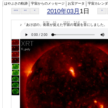
はやぶさの軌跡
宇宙からのメッセージ
お宝データ
宇宙カレンダ
2010年03月
1日
<<<
<<
<
>
えいせい
とら
うちゅう
でんぱ
おと
♪ 「あけぼの」
衛星
が
捉
えた
宇宙
の
電波
を
音
にしました。