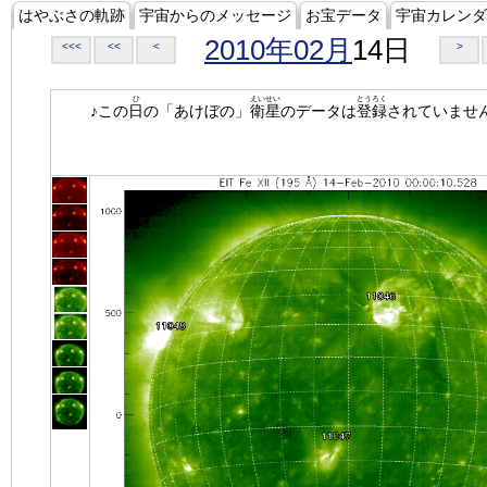
はやぶさの軌跡
宇宙からのメッセージ
お宝データ
宇宙カレンダ
2010年02月
14日
<<<
<<
<
>
ひ
えいせい
とうろく
♪この
日
の「あけぼの」
衛星
のデータは
登録
されていませ