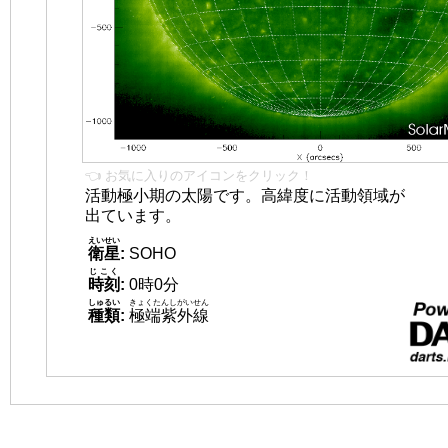
👈 お気に入りのアイコンをクリック！
活動極小期の太陽です。高緯度に活動領域が
出ています。
えいせい
衛星
:
SOHO
じこく
時刻
:
0時0分
しゅるい
きょくたんしがいせん
種類
:
極端紫外線