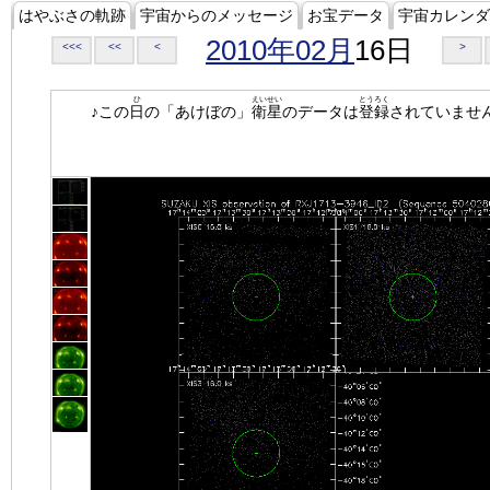
はやぶさの軌跡
宇宙からのメッセージ
お宝データ
宇宙カレンダ
2010年02月
16日
<<<
<<
<
>
ひ
えいせい
とうろく
♪この
日
の「あけぼの」
衛星
のデータは
登録
されていませ