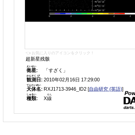
👈 お気に入りのアイコンをクリック！
超新星残骸
えいせい
衛星
:
「すざく」
かんそく
び
観測
日
:
2010年02月16日 17:29:00
てんたいめい
天体名
:
RXJ1713-3946_ID2
[
自由研究 (英語)
]
しゅるい
せん
種類
:
X
線