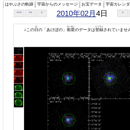
はやぶさの軌跡
宇宙からのメッセージ
お宝データ
宇宙カレンダ
2010年02月
4日
<<<
<<
<
>
ひ
えいせい
とうろく
♪この
日
の「あけぼの」
衛星
のデータは
登録
されていませ