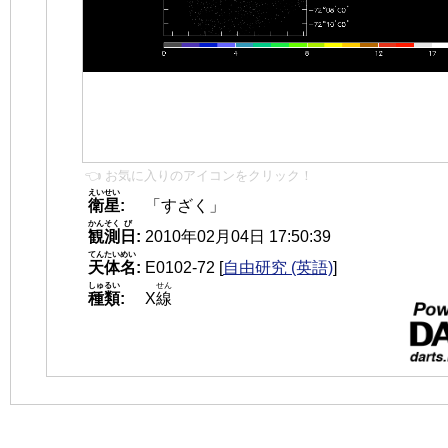
👈 お気に入りのアイコンをクリック！
えいせい
衛星
:
「すざく」
かんそく
び
観測
日
:
2010年02月04日 17:50:39
てんたいめい
天体名
:
E0102-72
[
自由研究 (英語)
]
しゅるい
せん
種類
:
X
線