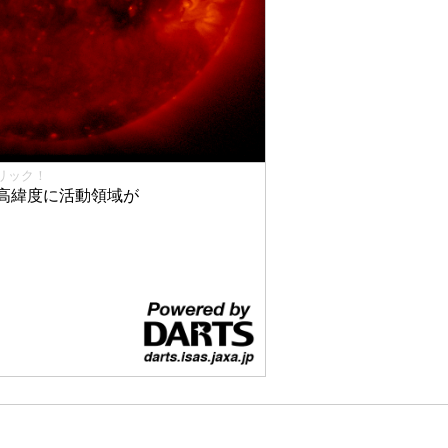
リック！
高緯度に活動領域が