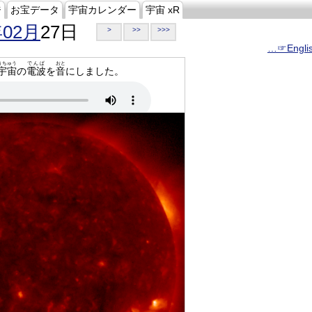
ジ
お宝データ
宇宙カレンダー
宇宙 xR
年02月
27日
>
>>
>>>
…☞Engli
うちゅう
でんぱ
おと
宇宙
の
電波
を
音
にしました。