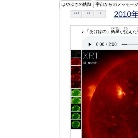
はやぶさの軌跡
宇宙からのメッセー
2010
<<<
<<
<
えいせい
とら
♪ 「あけぼの」
衛星
が
捉
えた