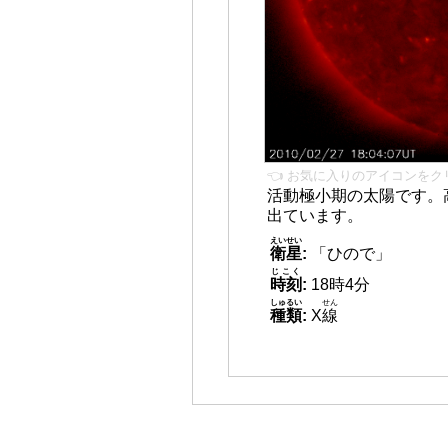
👈 お気に入りのアイコンをク
活動極小期の太陽です。
出ています。
えいせい
衛星
:
「ひので」
じこく
時刻
:
18時4分
しゅるい
せん
種類
:
X
線