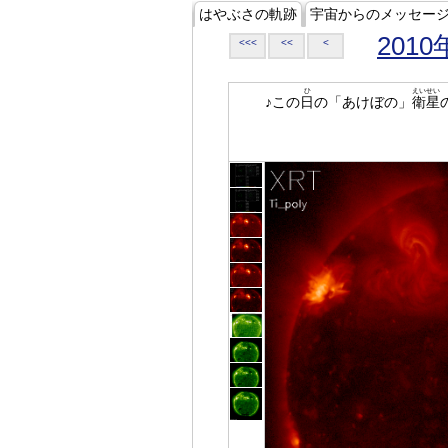
はやぶさの軌跡
宇宙からのメッセー
2010
<<<
<<
<
ひ
えいせい
♪この
日
の「あけぼの」
衛星