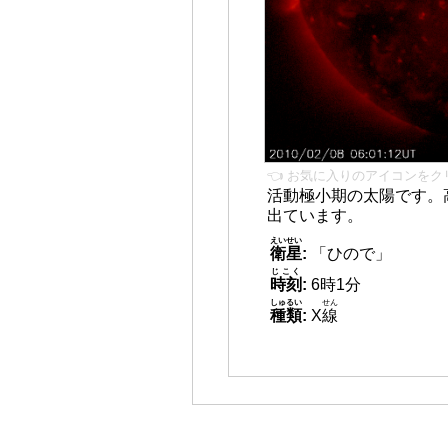
👈 お気に入りのアイコンをク
活動極小期の太陽です。
出ています。
えいせい
衛星
:
「ひので」
じこく
時刻
:
6時1分
しゅるい
せん
種類
:
X
線