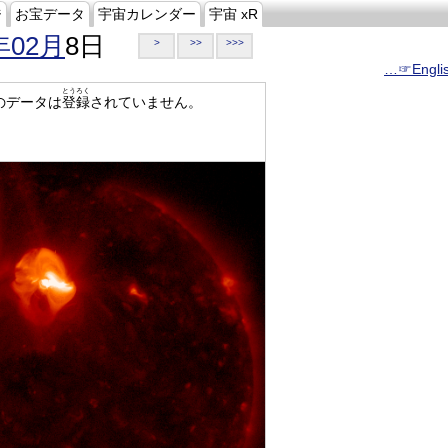
ジ
お宝データ
宇宙カレンダー
宇宙 xR
年02月
8日
>
>>
>>>
…☞Engli
とうろく
のデータは
登録
されていません。