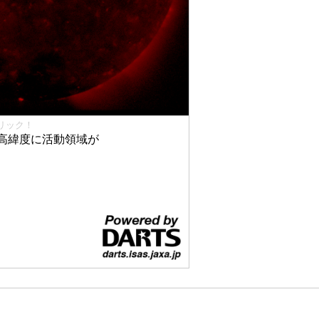
リック！
高緯度に活動領域が