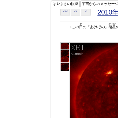
はやぶさの軌跡
宇宙からのメッセー
2010
<<<
<<
<
ひ
えいせい
♪この
日
の「あけぼの」
衛星