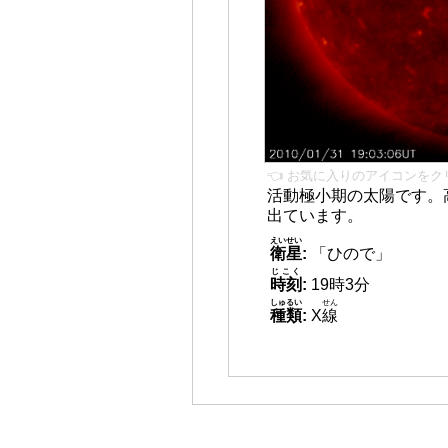
👈 お気に入りのアイコンをク
活動極小期の太陽です。
出ています。
えいせい
衛星
:
「ひので」
じこく
時刻
:
19時3分
しゅるい
せん
種類
:
X
線