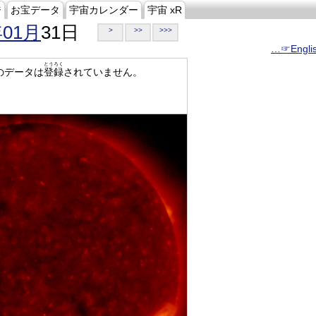
ジ
お宝データ
宇宙カレンダー
宇宙 xR
年01月
31日
>
>>
>>>
…☞Engli
とうろく
のデータは
登録
されていません。