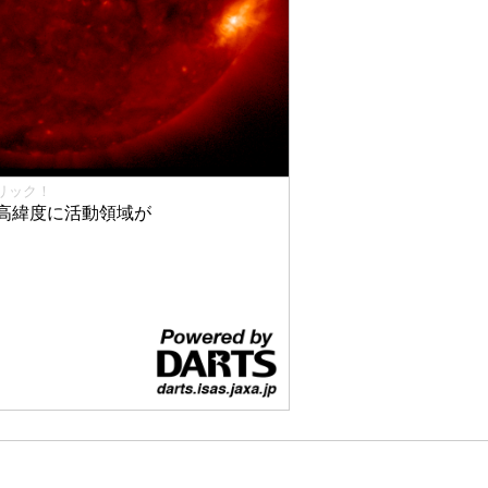
リック！
高緯度に活動領域が