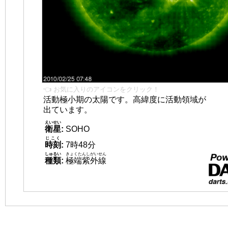
👈 お気に入りのアイコンをクリック！
活動極小期の太陽です。高緯度に活動領域が
出ています。
えいせい
衛星
:
SOHO
じこく
時刻
:
7時48分
しゅるい
きょくたんしがいせん
種類
:
極端紫外線