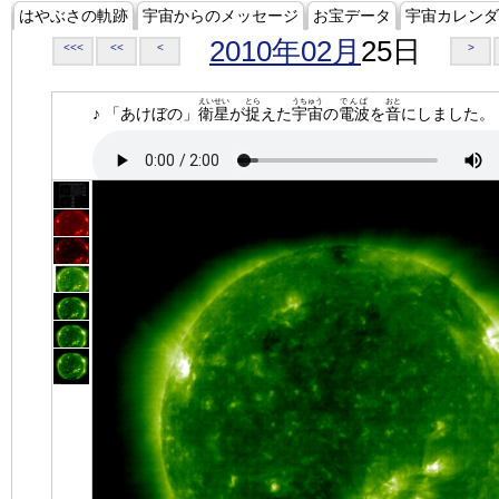
はやぶさの軌跡
宇宙からのメッセージ
お宝データ
宇宙カレンダ
2010年02月
25日
<<<
<<
<
>
えいせい
とら
うちゅう
でんぱ
おと
♪ 「あけぼの」
衛星
が
捉
えた
宇宙
の
電波
を
音
にしました。