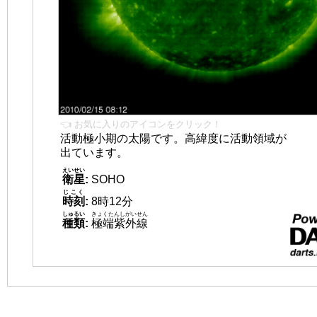
👈 お気に入りのアイコンをクリック！
活動極小期の太陽です。高緯度に活動領域が
出ています。
えいせい
衛星
:
SOHO
じこく
時刻
:
8時12分
しゅるい
きょくたんしがいせん
種類
:
極端紫外線