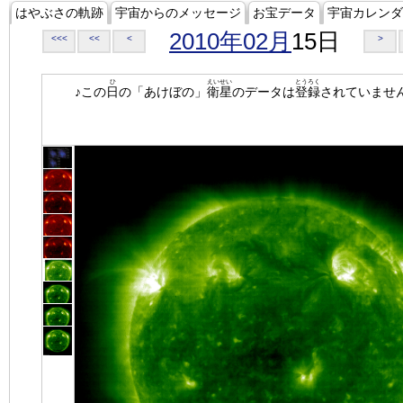
はやぶさの軌跡
宇宙からのメッセージ
お宝データ
宇宙カレンダ
2010年02月
15日
<<<
<<
<
>
ひ
えいせい
とうろく
♪この
日
の「あけぼの」
衛星
のデータは
登録
されていませ