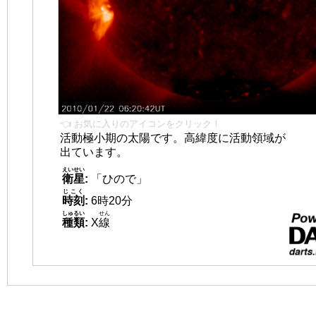
👈 お気に入りのアイコンをクリック！
活動極小期の太陽です。高緯度に活動領域が
出ています。
えいせい
衛星
:
「ひので」
じこく
時刻
:
6時20分
しゅるい
せん
種類
:
X
線