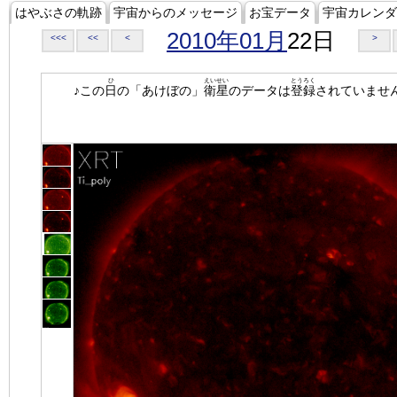
はやぶさの軌跡
宇宙からのメッセージ
お宝データ
宇宙カレンダ
2010年01月
22日
<<<
<<
<
>
ひ
えいせい
とうろく
♪この
日
の「あけぼの」
衛星
のデータは
登録
されていませ