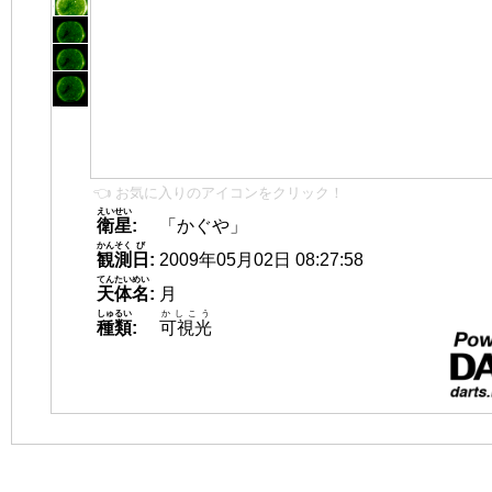
👈 お気に入りのアイコンをクリック！
えいせい
衛星
:
「かぐや」
かんそく
び
観測
日
:
2009年05月02日 08:27:58
てんたいめい
天体名
:
月
しゅるい
かしこう
種類
:
可視光