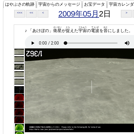
はやぶさの軌跡
宇宙からのメッセージ
お宝データ
宇宙カレンダ
2009年05月
2日
<<<
<<
<
>
えいせい
とら
うちゅう
でんぱ
おと
♪ 「あけぼの」
衛星
が
捉
えた
宇宙
の
電波
を
音
にしました。