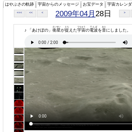
はやぶさの軌跡
宇宙からのメッセージ
お宝データ
宇宙カレンダ
2009年04月
28日
<<<
<<
<
>
えいせい
とら
うちゅう
でんぱ
おと
♪ 「あけぼの」
衛星
が
捉
えた
宇宙
の
電波
を
音
にしました。