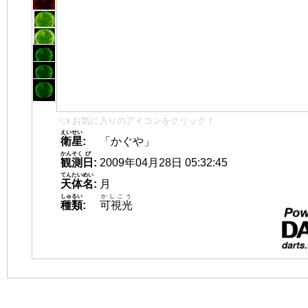
👈 お気に入りのアイコンをクリック！
えいせい
衛星
:
「かぐや」
かんそく
び
観測
日
:
2009年04月28日 05:32:45
てんたいめい
天体名
:
月
しゅるい
かしこう
種類
:
可視光