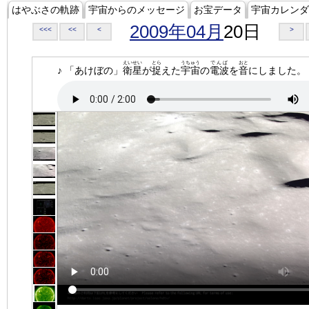
はやぶさの軌跡
宇宙からのメッセージ
お宝データ
宇宙カレンダ
2009年04月
20日
<<<
<<
<
>
えいせい
とら
うちゅう
でんぱ
おと
♪ 「あけぼの」
衛星
が
捉
えた
宇宙
の
電波
を
音
にしました。