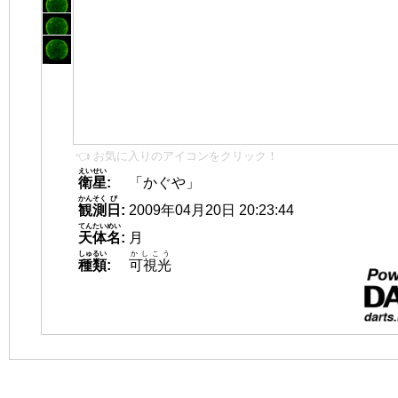
👈 お気に入りのアイコンをクリック！
えいせい
衛星
:
「かぐや」
かんそく
び
観測
日
:
2009年04月20日 20:23:44
てんたいめい
天体名
:
月
しゅるい
かしこう
種類
:
可視光