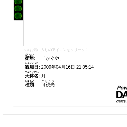
👈 お気に入りのアイコンをクリック！
えいせい
衛星
:
「かぐや」
かんそく
び
観測
日
:
2009年04月16日 21:05:14
てんたいめい
天体名
:
月
しゅるい
かしこう
種類
:
可視光