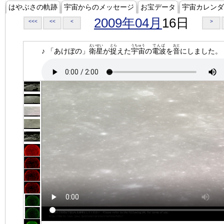
はやぶさの軌跡
宇宙からのメッセージ
お宝データ
宇宙カレンダ
2009年04月
16日
<<<
<<
<
>
えいせい
とら
うちゅう
でんぱ
おと
♪ 「あけぼの」
衛星
が
捉
えた
宇宙
の
電波
を
音
にしました。