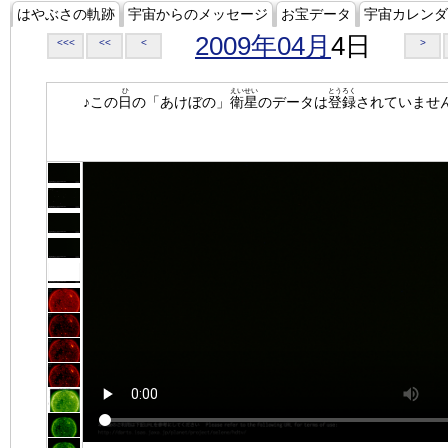
はやぶさの軌跡
宇宙からのメッセージ
お宝データ
宇宙カレンダ
2009年04月
4日
<<<
<<
<
>
ひ
えいせい
とうろく
♪この
日
の「あけぼの」
衛星
のデータは
登録
されていませ