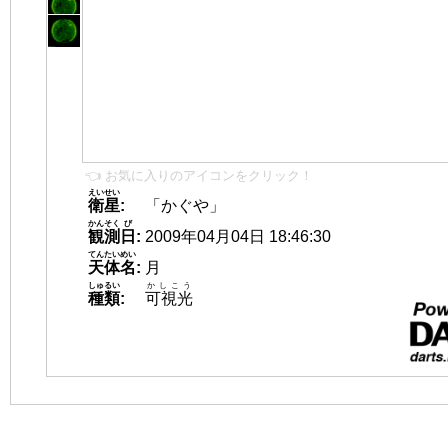
👈 お気に入りのアイコンをクリック！
えいせい
衛星
:
「かぐや」
かんそく
び
観測
日
:
2009年04月04日 18:46:30
てんたいめい
天体名
:
月
しゅるい
かしこう
種類
:
可視光