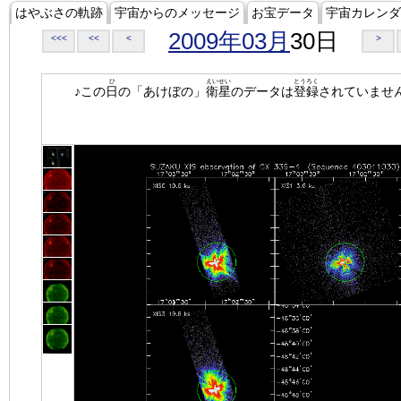
はやぶさの軌跡
宇宙からのメッセージ
お宝データ
宇宙カレンダ
2009年03月
30日
<<<
<<
<
>
ひ
えいせい
とうろく
♪この
日
の「あけぼの」
衛星
のデータは
登録
されていませ