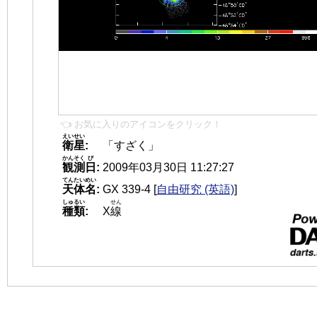
👈 お気に入りのアイコンをクリック！
えいせい
衛星
:
「すざく」
かんそく
び
観測
日
:
2009年03月30日 11:27:27
てんたいめい
天体名
:
GX 339-4
[
自由研究 (英語)
]
しゅるい
せん
種類
:
X
線