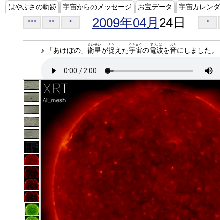
はやぶさの軌跡
宇宙からのメッセージ
お宝データ
宇宙カレンダ
2009年04月
24日
<<<
<<
<
>
えいせい
とら
うちゅう
でんぱ
おと
♪ 「あけぼの」
衛星
が
捉
えた
宇宙
の
電波
を
音
にしました。