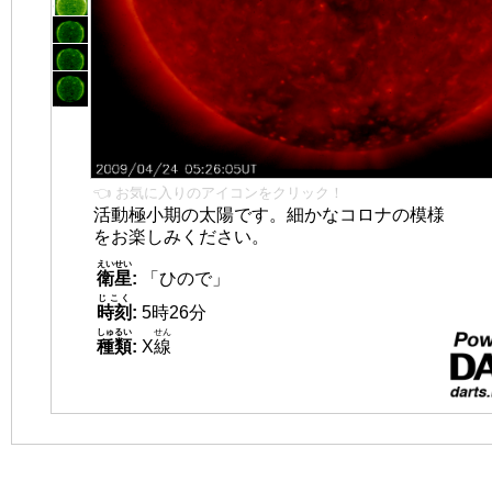
👈 お気に入りのアイコンをクリック！
活動極小期の太陽です。細かなコロナの模様
をお楽しみください。
えいせい
衛星
:
「ひので」
じこく
時刻
:
5時26分
しゅるい
せん
種類
:
X
線