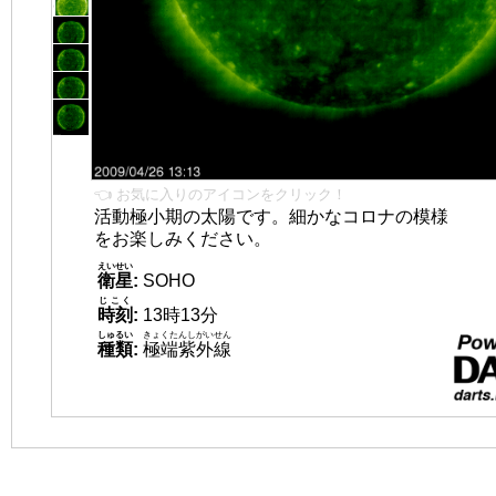
👈 お気に入りのアイコンをクリック！
活動極小期の太陽です。細かなコロナの模様
をお楽しみください。
えいせい
衛星
:
SOHO
じこく
時刻
:
13時13分
しゅるい
きょくたんしがいせん
種類
:
極端紫外線