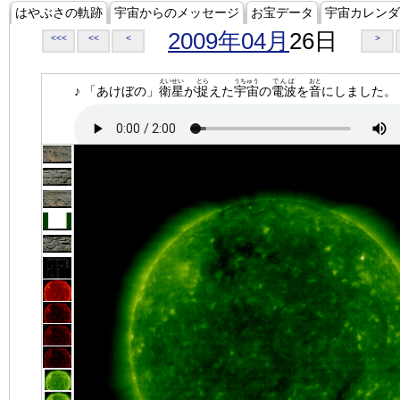
はやぶさの軌跡
宇宙からのメッセージ
お宝データ
宇宙カレンダ
2009年04月
26日
<<<
<<
<
>
えいせい
とら
うちゅう
でんぱ
おと
♪ 「あけぼの」
衛星
が
捉
えた
宇宙
の
電波
を
音
にしました。