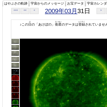
はやぶさの軌跡
宇宙からのメッセージ
お宝データ
宇宙カレンダ
2009年03月
31日
<<<
<<
<
>
ひ
えいせい
とうろく
♪この
日
の「あけぼの」
衛星
のデータは
登録
されていませ