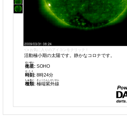
👈 お気に入りのアイコンをクリック！
活動極小期の太陽です。静かなコロナです。
えいせい
衛星
:
SOHO
じこく
時刻
:
8時24分
しゅるい
きょくたんしがいせん
種類
:
極端紫外線