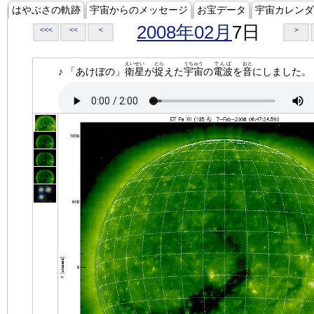
はやぶさの軌跡
宇宙からのメッセージ
お宝データ
宇宙カレンダ
2008年02月
7日
<<<
<<
<
>
えいせい
とら
うちゅう
でんぱ
おと
♪ 「あけぼの」
衛星
が
捉
えた
宇宙
の
電波
を
音
にしました。