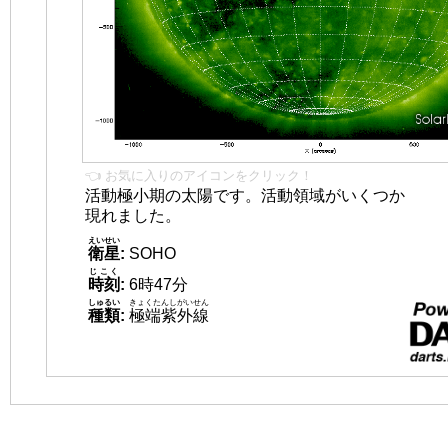
👈 お気に入りのアイコンをクリック！
活動極小期の太陽です。活動領域がいくつか
現れました。
えいせい
衛星
:
SOHO
じこく
時刻
:
6時47分
しゅるい
きょくたんしがいせん
種類
:
極端紫外線