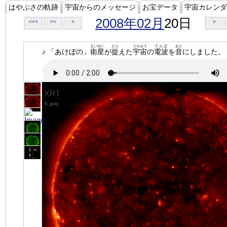
はやぶさの軌跡
宇宙からのメッセージ
お宝データ
宇宙カレンダ
2008年02月
20日
<<<
<<
<
>
えいせい
とら
うちゅう
でんぱ
おと
♪ 「あけぼの」
衛星
が
捉
えた
宇宙
の
電波
を
音
にしました。