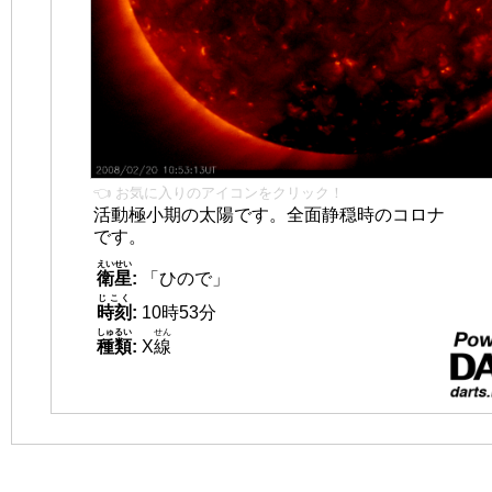
👈 お気に入りのアイコンをクリック！
活動極小期の太陽です。全面静穏時のコロナ
です。
えいせい
衛星
:
「ひので」
じこく
時刻
:
10時53分
しゅるい
せん
種類
:
X
線