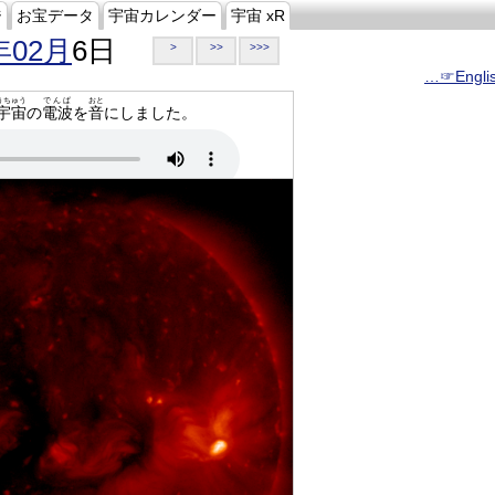
ジ
お宝データ
宇宙カレンダー
宇宙 xR
年02月
6日
>
>>
>>>
…☞Engli
うちゅう
でんぱ
おと
宇宙
の
電波
を
音
にしました。