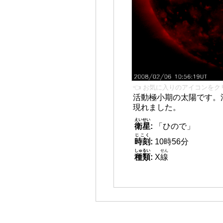
👈 お気に入りのアイコンをク
活動極小期の太陽です。
現れました。
えいせい
衛星
:
「ひので」
じこく
時刻
:
10時56分
しゅるい
せん
種類
:
X
線