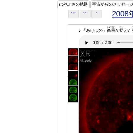
はやぶさの軌跡
宇宙からのメッセー
2008
<<<
<<
<
えいせい
とら
♪ 「あけぼの」
衛星
が
捉
えた