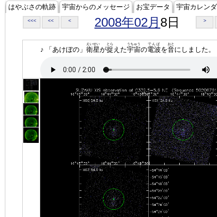
はやぶさの軌跡
宇宙からのメッセージ
お宝データ
宇宙カレンダ
2008年02月
8日
<<<
<<
<
>
えいせい
とら
うちゅう
でんぱ
おと
♪ 「あけぼの」
衛星
が
捉
えた
宇宙
の
電波
を
音
にしました。