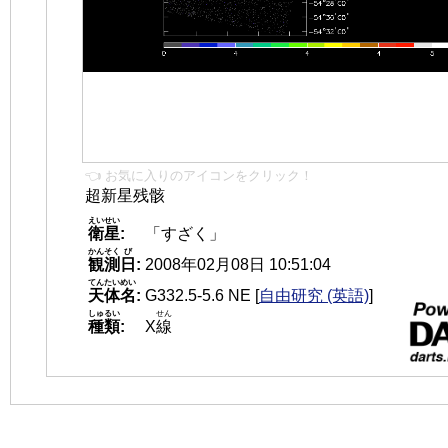
👈 お気に入りのアイコンをクリック！
超新星残骸
えいせい
衛星
:
「すざく」
かんそく
び
観測
日
:
2008年02月08日 10:51:04
てんたいめい
天体名
:
G332.5-5.6 NE
[
自由研究 (英語)
]
しゅるい
せん
種類
:
X
線