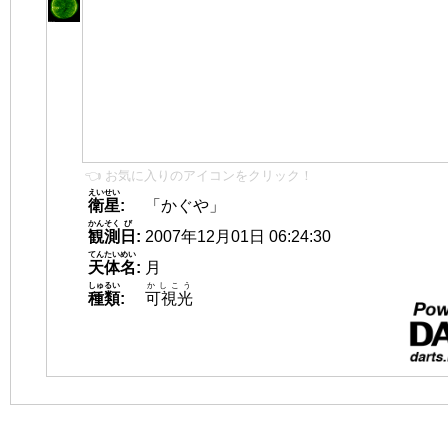
👈 お気に入りのアイコンをクリック！
えいせい
衛星
:
「かぐや」
かんそく
び
観測
日
:
2007年12月01日 06:24:30
てんたいめい
天体名
:
月
しゅるい
かしこう
種類
:
可視光