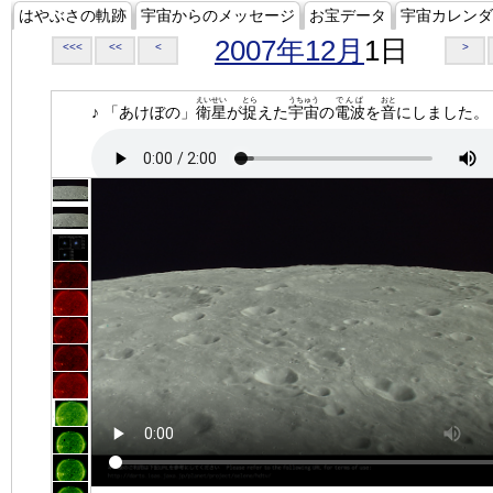
はやぶさの軌跡
宇宙からのメッセージ
お宝データ
宇宙カレンダ
2007年12月
1日
<<<
<<
<
>
えいせい
とら
うちゅう
でんぱ
おと
♪ 「あけぼの」
衛星
が
捉
えた
宇宙
の
電波
を
音
にしました。