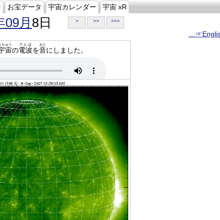
ジ
お宝データ
宇宙カレンダー
宇宙 xR
年09月
8日
>
>>
>>>
…☞Engli
うちゅう
でんぱ
おと
宇宙
の
電波
を
音
にしました。