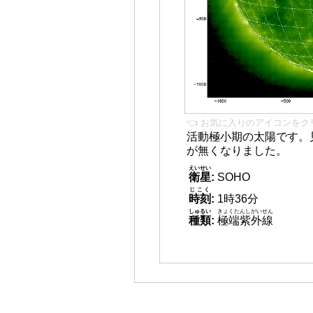
👈 お気に入りのアイコンをク
活動極小期の太陽です。
が無くなりました。
えいせい
衛星
:
SOHO
じこく
時刻
:
1時36分
しゅるい
きょくたんしがいせん
種類
:
極端紫外線