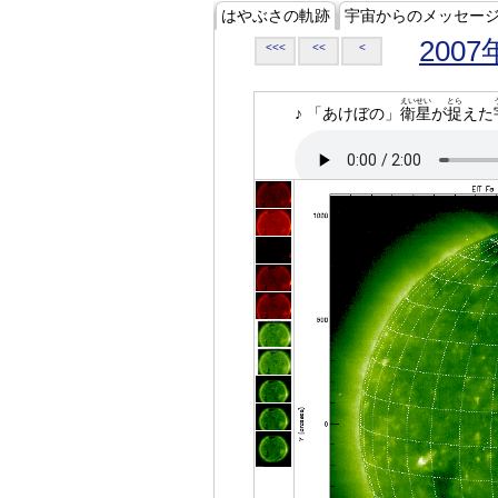
はやぶさの軌跡
宇宙からのメッセー
2007
<<<
<<
<
えいせい
とら
♪ 「あけぼの」
衛星
が
捉
えた