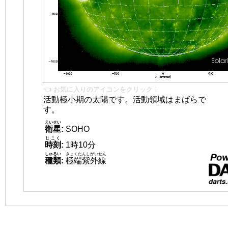
👈 お気に入りのアイコンをクリック！
活動極小期の太陽です。活動領域はまばらで
す。
えいせい
衛星
:
SOHO
じこく
時刻
:
1時10分
しゅるい
きょくたんしがいせん
種類
:
極端紫外線