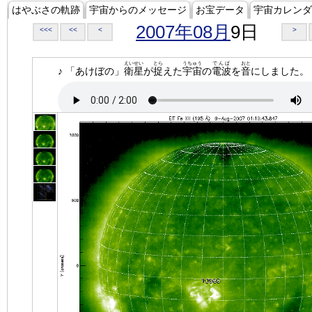
はやぶさの軌跡
宇宙からのメッセージ
お宝データ
宇宙カレンダ
2007年08月
9日
<<<
<<
<
>
えいせい
とら
うちゅう
でんぱ
おと
♪ 「あけぼの」
衛星
が
捉
えた
宇宙
の
電波
を
音
にしました。