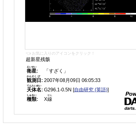
👈 お気に入りのアイコンをクリック！
超新星残骸
えいせい
衛星
:
「すざく」
かんそく
び
観測
日
:
2007年08月09日 06:05:33
てんたいめい
天体名
:
G296.1-0.5N
[
自由研究 (英語)
]
しゅるい
せん
種類
:
X
線