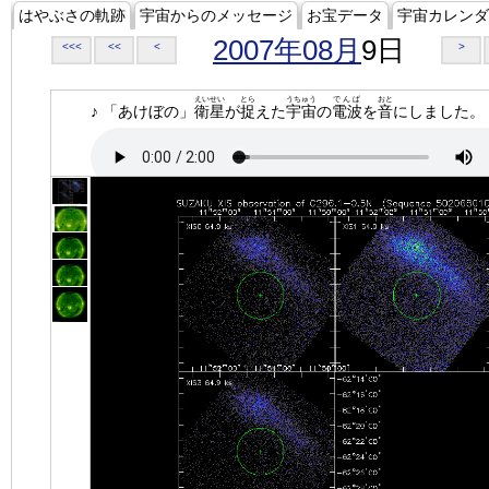
はやぶさの軌跡
宇宙からのメッセージ
お宝データ
宇宙カレンダ
2007年08月
9日
<<<
<<
<
>
えいせい
とら
うちゅう
でんぱ
おと
♪ 「あけぼの」
衛星
が
捉
えた
宇宙
の
電波
を
音
にしました。