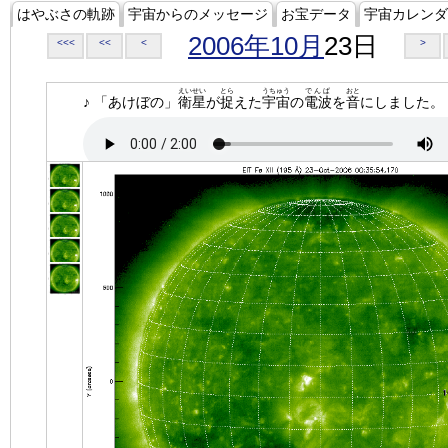
はやぶさの軌跡
宇宙からのメッセージ
お宝データ
宇宙カレンダ
2006年10月
23日
<<<
<<
<
>
えいせい
とら
うちゅう
でんぱ
おと
♪ 「あけぼの」
衛星
が
捉
えた
宇宙
の
電波
を
音
にしました。