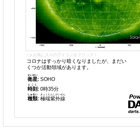
👈 お気に入りのアイコンをクリック！
コロナはすっかり暗くなりましたが、まだい
くつか活動領域があります。
えいせい
衛星
:
SOHO
じこく
時刻
:
0時35分
しゅるい
きょくたんしがいせん
種類
:
極端紫外線