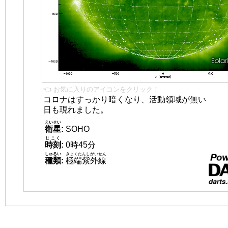
👈 お気に入りのアイコンをクリック！
コロナはすっかり暗くなり、活動領域が無い
日も現れました。
えいせい
衛星
:
SOHO
じこく
時刻
:
0時45分
しゅるい
きょくたんしがいせん
種類
:
極端紫外線