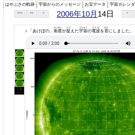
はやぶさの軌跡
宇宙からのメッセージ
お宝データ
宇宙カレンダ
2006年10月
14日
<<<
<<
<
>
えいせい
とら
うちゅう
でんぱ
おと
♪ 「あけぼの」
衛星
が
捉
えた
宇宙
の
電波
を
音
にしました。