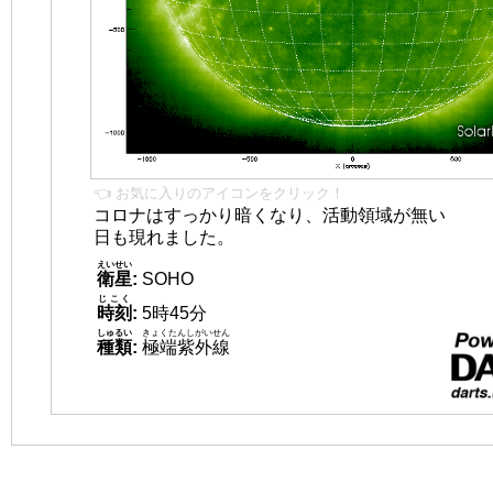
👈 お気に入りのアイコンをクリック！
コロナはすっかり暗くなり、活動領域が無い
日も現れました。
えいせい
衛星
:
SOHO
じこく
時刻
:
5時45分
しゅるい
きょくたんしがいせん
種類
:
極端紫外線