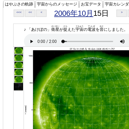
はやぶさの軌跡
宇宙からのメッセージ
お宝データ
宇宙カレンダ
2006年10月
15日
<<<
<<
<
>
えいせい
とら
うちゅう
でんぱ
おと
♪ 「あけぼの」
衛星
が
捉
えた
宇宙
の
電波
を
音
にしました。