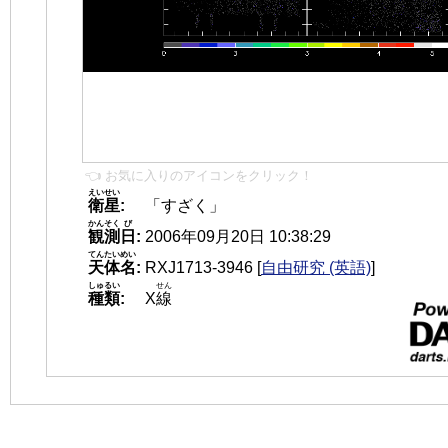
👈 お気に入りのアイコンをクリック！
えいせい
衛星
:
「すざく」
かんそく
び
観測
日
:
2006年09月20日 10:38:29
てんたいめい
天体名
:
RXJ1713-3946
[
自由研究 (英語)
]
しゅるい
せん
種類
:
X
線