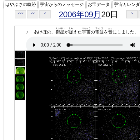
はやぶさの軌跡
宇宙からのメッセージ
お宝データ
宇宙カレンダ
2006年09月
20日
<<<
<<
<
>
えいせい
とら
うちゅう
でんぱ
おと
♪ 「あけぼの」
衛星
が
捉
えた
宇宙
の
電波
を
音
にしました。