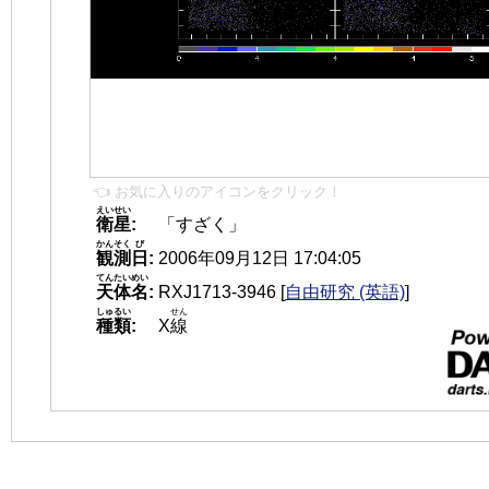
👈 お気に入りのアイコンをクリック！
えいせい
衛星
:
「すざく」
かんそく
び
観測
日
:
2006年09月12日 17:04:05
てんたいめい
天体名
:
RXJ1713-3946
[
自由研究 (英語)
]
しゅるい
せん
種類
:
X
線