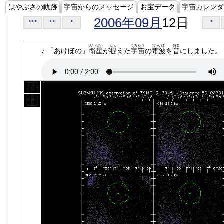
はやぶさの軌跡
宇宙からのメッセージ
お宝データ
宇宙カレンダ
2006年09月
12日
<<<
<<
<
>
えいせい
とら
うちゅう
でんぱ
おと
♪ 「あけぼの」
衛星
が
捉
えた
宇宙
の
電波
を
音
にしました。