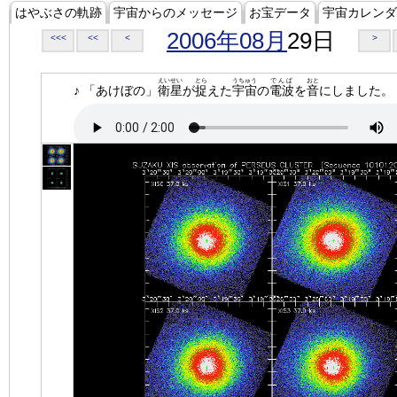
はやぶさの軌跡
宇宙からのメッセージ
お宝データ
宇宙カレンダ
2006年08月
29日
<<<
<<
<
>
えいせい
とら
うちゅう
でんぱ
おと
♪ 「あけぼの」
衛星
が
捉
えた
宇宙
の
電波
を
音
にしました。