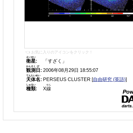
👈 お気に入りのアイコンをクリック！
えいせい
衛星
:
「すざく」
かんそく
び
観測
日
:
2006年08月29日 18:55:07
てんたいめい
天体名
:
PERSEUS CLUSTER
[
自由研究 (英語)
]
しゅるい
せん
種類
:
X
線