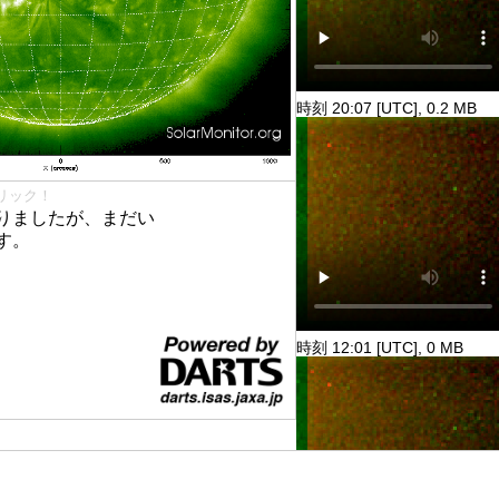
時刻 20:07 [UTC], 0.2 MB
リック！
りましたが、まだい
す。
時刻 12:01 [UTC], 0 MB