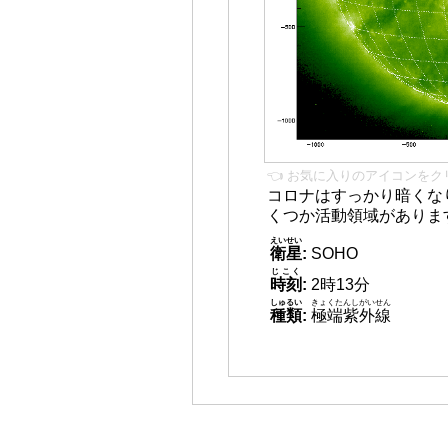
👈 お気に入りのアイコンをク
コロナはすっかり暗くな
くつか活動領域がありま
えいせい
衛星
:
SOHO
じこく
時刻
:
2時13分
しゅるい
きょくたんしがいせん
種類
:
極端紫外線