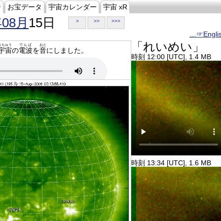
ジ
お宝データ
宇宙カレンダー
宇宙 xR
年08月
15日
>
>>
>>>
…☞Engli
「れいめい」
うちゅう
でんぱ
おと
宇宙
の
電波
を
音
にしました。
時刻 12:00 [UTC], 1.4 MB
時刻 13:34 [UTC], 1.6 MB