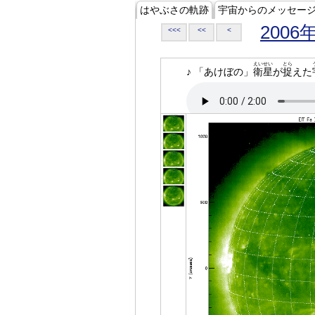
はやぶさの軌跡
宇宙からのメッセー
2006
<<<
<<
<
えいせい
とら
♪ 「あけぼの」
衛星
が
捉
えた