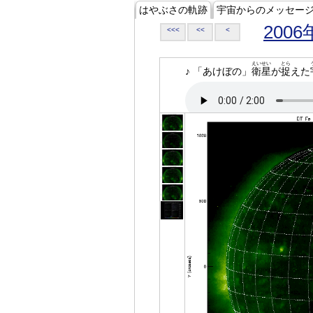
はやぶさの軌跡
宇宙からのメッセー
2006
<<<
<<
<
えいせい
とら
♪ 「あけぼの」
衛星
が
捉
えた