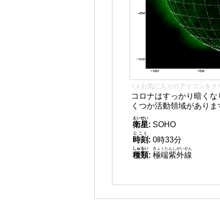
👈 お気に入りのアイコンをク
コロナはすっかり暗くな
くつか活動領域がありま
えいせい
衛星
:
SOHO
じこく
時刻
:
0時33分
しゅるい
きょくたんしがいせん
種類
:
極端紫外線