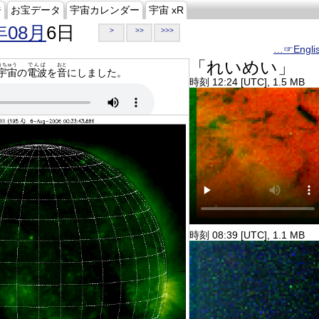
ジ
お宝データ
宇宙カレンダー
宇宙 xR
年08月
6日
>
>>
>>>
…☞Engli
「れいめい」
うちゅう
でんぱ
おと
宇宙
の
電波
を
音
にしました。
時刻 12:24 [UTC], 1.5 MB
時刻 08:39 [UTC], 1.1 MB