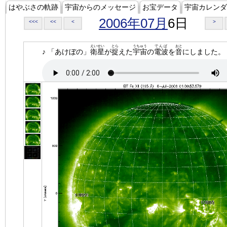
はやぶさの軌跡
宇宙からのメッセージ
お宝データ
宇宙カレンダ
2006年07月
6日
<<<
<<
<
>
えいせい
とら
うちゅう
でんぱ
おと
♪ 「あけぼの」
衛星
が
捉
えた
宇宙
の
電波
を
音
にしました。