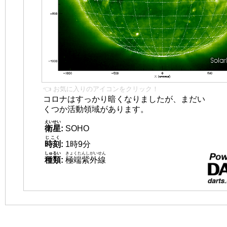
👈 お気に入りのアイコンをクリック！
コロナはすっかり暗くなりましたが、まだい
くつか活動領域があります。
えいせい
衛星
:
SOHO
じこく
時刻
:
1時9分
しゅるい
きょくたんしがいせん
種類
:
極端紫外線