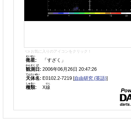
👈 お気に入りのアイコンをクリック！
えいせい
衛星
:
「すざく」
かんそく
び
観測
日
:
2006年06月26日 20:47:26
てんたいめい
天体名
:
E0102.2-7219
[
自由研究 (英語)
]
しゅるい
せん
種類
:
X
線