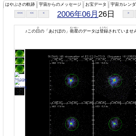
はやぶさの軌跡
宇宙からのメッセージ
お宝データ
宇宙カレンダ
2006年06月
26日
<<<
<<
<
>
ひ
えいせい
とうろく
♪この
日
の「あけぼの」
衛星
のデータは
登録
されていませ