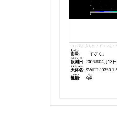
👈 お気に入りのアイコンをク
えいせい
衛星
:
「すざく」
かんそく
び
観測
日
:
2006年04月13日 1
てんたいめい
天体名
:
SWIFT J0350.1-
しゅるい
せん
種類
:
X
線