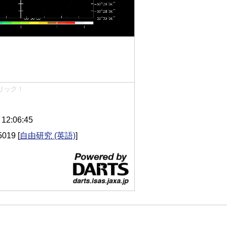
リック！
2:06:45
5019
[
自由研究 (英語)
]