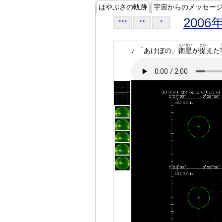
はやぶさの軌跡
宇宙からのメッセー
2006
<<<
<<
<
えいせい
とら
♪ 「あけぼの」
衛星
が
捉
えた