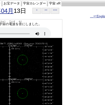
ジ
お宝データ
宇宙カレンダー
宇宙 xR
年04月
13日
>
>>
>>>
…☞Engli
うちゅう
でんぱ
おと
宇宙
の
電波
を
音
にしました。