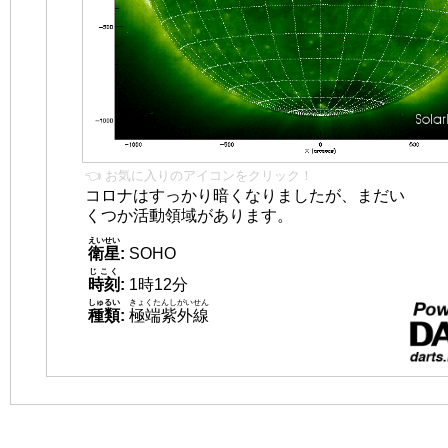
👈 お気に入りのアイコンをクリック！
コロナはすっかり暗くなりましたが、まだい
くつか活動領域があります。
えいせい
衛星
:
SOHO
じこく
時刻
:
1時12分
しゅるい
きょくたんしがいせん
種類
:
極端紫外線