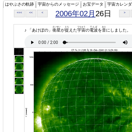
はやぶさの軌跡
宇宙からのメッセージ
お宝データ
宇宙カレンダ
2006年02月
26日
<<<
<<
<
>
えいせい
とら
うちゅう
でんぱ
おと
♪ 「あけぼの」
衛星
が
捉
えた
宇宙
の
電波
を
音
にしました。