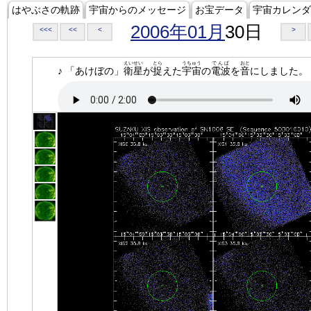
はやぶさの軌跡
宇宙からのメッセージ
お宝データ
宇宙カレンダ
2006年01月
30日
<<<
<<
<
>
えいせい
とら
うちゅう
でんぱ
おと
♪ 「あけぼの」
衛星
が
捉
えた
宇宙
の
電波
を
音
にしました。