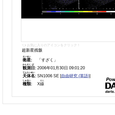
👈 お気に入りのアイコンをクリック！
超新星残骸
えいせい
衛星
:
「すざく」
かんそく
び
観測
日
:
2006年01月30日 09:01:20
てんたいめい
天体名
:
SN1006 SE
[
自由研究 (英語)
]
しゅるい
せん
種類
:
X
線