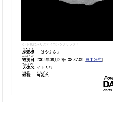
👈 お気に入りのアイコンをクリック！
たんさき
探査機
:
「はやぶさ」
かんそく
び
観測
日
:
2005年09月29日 08:37:09
[
自由研究
]
てんたいめい
天体名
:
イトカワ
しゅるい
かしこう
種類
:
可視光