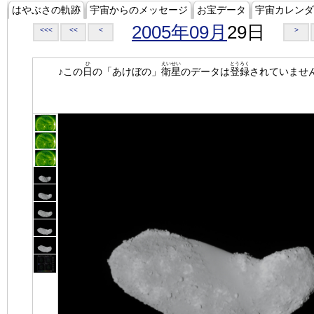
はやぶさの軌跡
宇宙からのメッセージ
お宝データ
宇宙カレンダ
2005年09月
29日
<<<
<<
<
>
ひ
えいせい
とうろく
♪この
日
の「あけぼの」
衛星
のデータは
登録
されていませ