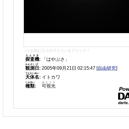
👈 お気に入りのアイコンをクリック！
たんさき
探査機
:
「はやぶさ」
かんそく
び
観測
日
:
2005年09月21日 02:15:47
[
自由研究
]
てんたいめい
天体名
:
イトカワ
しゅるい
かしこう
種類
:
可視光