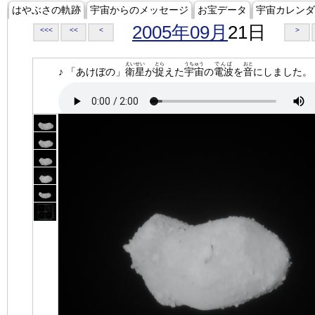
はやぶさの軌跡
宇宙からのメッセージ
お宝データ
宇宙カレンダ
2005年09月
21日
<<<
<<
<
>
えいせい
とら
うちゅう
でんぱ
おと
♪ 「あけぼの」
衛星
が
捉
えた
宇宙
の
電波
を
音
にしました。