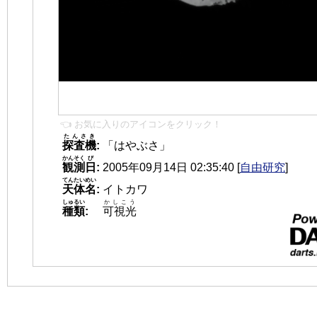
👈 お気に入りのアイコンをクリック！
たんさき
探査機
:
「はやぶさ」
かんそく
び
観測
日
:
2005年09月14日 02:35:40
[
自由研究
]
てんたいめい
天体名
:
イトカワ
しゅるい
かしこう
種類
:
可視光