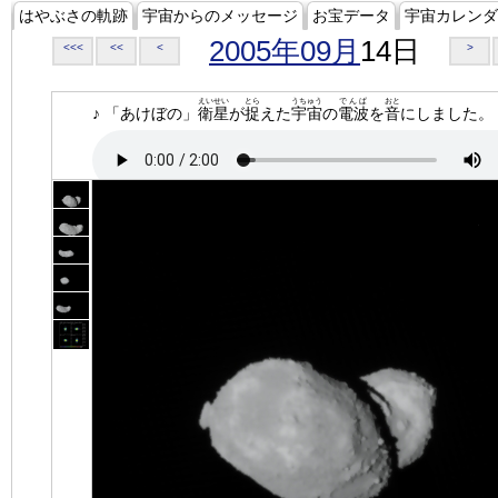
はやぶさの軌跡
宇宙からのメッセージ
お宝データ
宇宙カレンダ
2005年09月
14日
<<<
<<
<
>
えいせい
とら
うちゅう
でんぱ
おと
♪ 「あけぼの」
衛星
が
捉
えた
宇宙
の
電波
を
音
にしました。