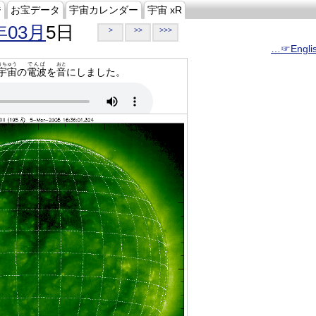
ジ
お宝データ
宇宙カレンダー
宇宙 xR
年03月
5日
>
>>
>>>
…☞Engli
うちゅう
でんぱ
おと
宇宙
の
電波
を
音
にしました。