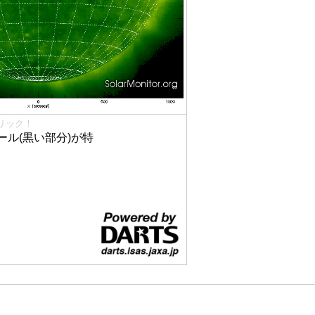
リック！
ル(黒い部分)が特