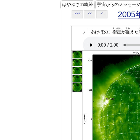
はやぶさの軌跡
宇宙からのメッセー
2005
<<<
<<
<
えいせい
とら
♪ 「あけぼの」
衛星
が
捉
えた