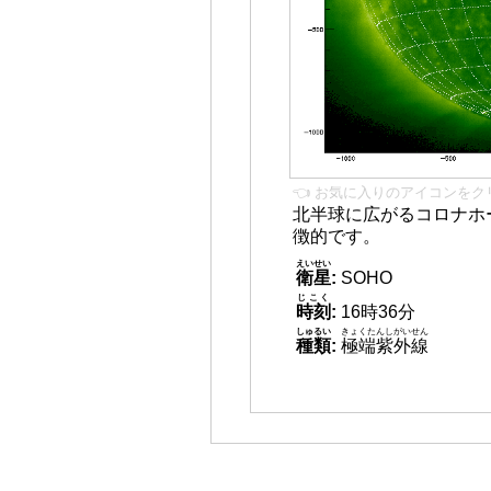
👈 お気に入りのアイコンをク
北半球に広がるコロナホー
徴的です。
えいせい
衛星
:
SOHO
じこく
時刻
:
16時36分
しゅるい
きょくたんしがいせん
種類
:
極端紫外線