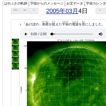
はやぶさの軌跡
宇宙からのメッセージ
お宝データ
宇宙カレンダ
2005年03月
4日
<<<
<<
<
>
えいせい
とら
うちゅう
でんぱ
おと
♪ 「あけぼの」
衛星
が
捉
えた
宇宙
の
電波
を
音
にしました。