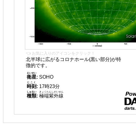
👈 お気に入りのアイコンをクリック！
北半球に広がるコロナホール(黒い部分)が特
徴的です。
えいせい
衛星
:
SOHO
じこく
時刻
:
17時23分
しゅるい
きょくたんしがいせん
種類
:
極端紫外線