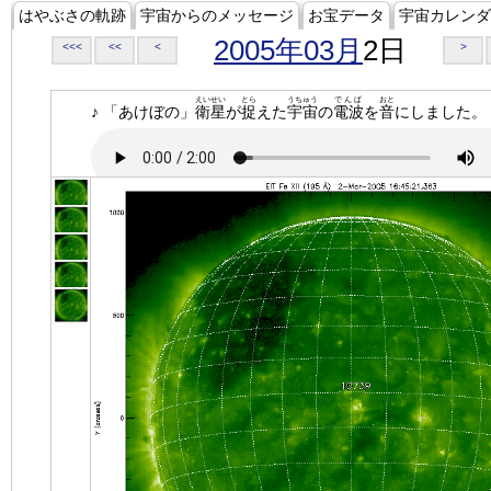
はやぶさの軌跡
宇宙からのメッセージ
お宝データ
宇宙カレンダ
2005年03月
2日
<<<
<<
<
>
えいせい
とら
うちゅう
でんぱ
おと
♪ 「あけぼの」
衛星
が
捉
えた
宇宙
の
電波
を
音
にしました。