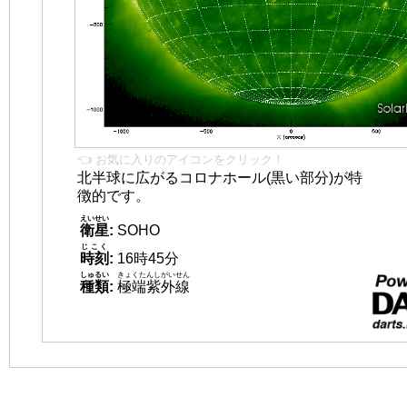
👈 お気に入りのアイコンをクリック！
北半球に広がるコロナホール(黒い部分)が特
徴的です。
えいせい
衛星
:
SOHO
じこく
時刻
:
16時45分
しゅるい
きょくたんしがいせん
種類
:
極端紫外線